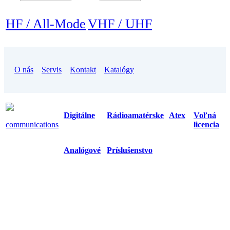
HF / All-Mode
VHF / UHF
O nás
Servis
Kontakt
Katalógy
Digitálne
Rádioamatérske
Atex
Voľná
communications
licencia
Analógové
Príslušenstvo