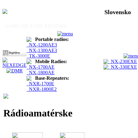
Slovensko
KOMUNIKAČNÉ RIEŠENIA
Portable radios:
NX-1200AE3
NX-1300AE3
TK-3000E
Mobile Radios:
NX-230EXE
NX-1700AE
NX-330EXE
NX-1800AE
Base-Repeaters:
NXR-1700E
NXR-1800E2
Rádioamatérske