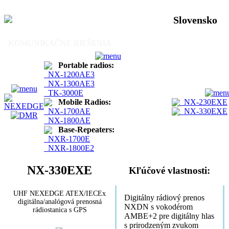
Slovensko
KOMUNIKAČNÉ RIEŠENIA
Portable radios:
NX-1200AE3
NX-1300AE3
TK-3000E
Mobile Radios:
NX-230EXE
NX-1700AE
NX-330EXE
NX-1800AE
Base-Repeaters:
NXR-1700E
NXR-1800E2
NX-330EXE
Kľúčové vlastnosti:
UHF NEXEDGE ATEX/IECEx
Digitálny rádiový prenos
digitálna/analógová prenosná
NXDN s vokodérom
rádiostanica s GPS
AMBE+2 pre digitálny hlas
s prirodzeným zvukom