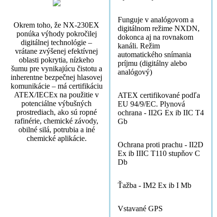
Funguje v analógovom a
Okrem toho, že NX-230EX
digitálnom režime NXDN,
ponúka výhody pokročilej
dokonca aj na rovnakom
digitálnej technológie –
kanáli. Režim
vrátane zvýšenej efektívnej
automatického snímania
oblasti pokrytia, nízkeho
príjmu (digitálny alebo
šumu pre vynikajúcu čistotu a
analógový)
inherentne bezpečnej hlasovej
komunikácie – má certifikáciu
ATEX/IECEx na použitie v
ATEX certifikované podľa
potenciálne výbušných
EU 94/9/EC. Plynová
prostrediach, ako sú ropné
ochrana - II2G Ex ib IIC T4
rafinérie, chemické závody,
Gb
obilné silá, potrubia a iné
chemické aplikácie.
Ochrana proti prachu - II2D
Ex ib IIIC T110 stupňov C
Db
Ťažba - IM2 Ex ib I Mb
Vstavané GPS